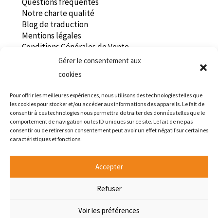
Questions fréquentes
Notre charte qualité
Blog de traduction
Mentions légales
Conditions Générales de Vente
Politique de confidentialité
Gérer le consentement aux
Recrutement traducteur
cookies
Tradaren
Pour offrir les meilleures expériences, nous utilisons des technologies telles que
les cookies pour stocker et/ou accéder aux informations des appareils. Le fait de
consentir à ces technologies nous permettra de traiter des données telles que le
Centre d’Affaire des Alizés
comportement de navigation ou les ID uniques sur ce site. Le fait de ne pas
22 rue de la Rigourdière
consentir ou de retirer son consentement peut avoir un effet négatif sur certaines
35510 Cesson-Sévigné, France
caractéristiques et fonctions.
Tél.
+33 (0) 9 77 83 41 71
info@tradaren.fr
Accepter
Horaires : Lundi – Vendredi, 9h – 18h
Accueil du public sur rendez-vous uniquement
Refuser
Voir les préférences