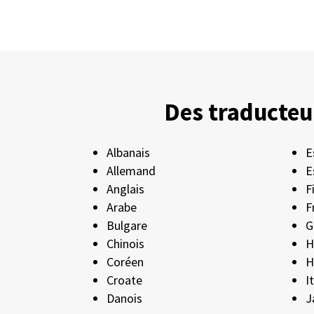
Des traducteur
Albanais
E
Allemand
E
Anglais
F
Arabe
F
Bulgare
G
Chinois
H
Coréen
H
Croate
I
Danois
J