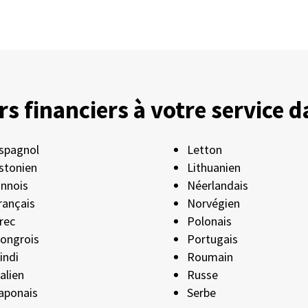
s financiers à votre service 
spagnol
Letton
stonien
Lithuanien
innois
Néerlandais
rançais
Norvégien
rec
Polonais
ongrois
Portugais
indi
Roumain
talien
Russe
aponais
Serbe