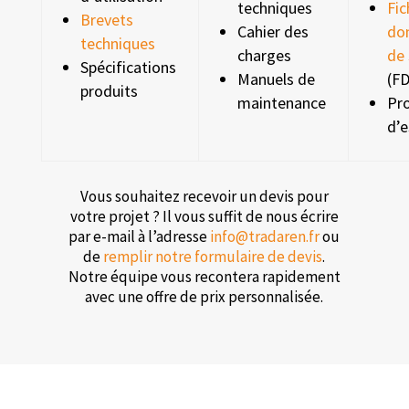
techniques
Fic
Brevets
Cahier des
do
techniques
charges
de 
Spécifications
Manuels de
(FD
produits
maintenance
Pr
d’e
Vous souhaitez recevoir un devis pour
votre projet ? Il vous suffit de nous écrire
par e-mail à l’adresse
info@tradaren.fr
ou
de
remplir notre formulaire de devis
.
Notre équipe vous recontera rapidement
avec une offre de prix personnalisée.