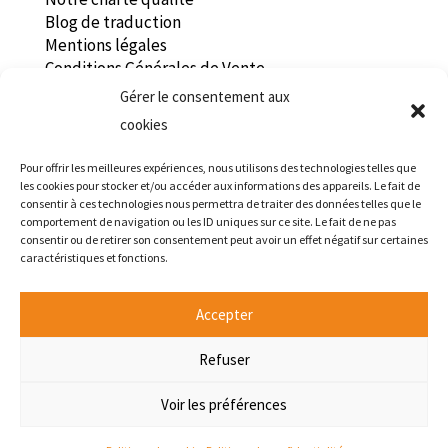
Blog de traduction
Mentions légales
Conditions Générales de Vente
Politique de confidentialité
Gérer le consentement aux
Recrutement traducteur
cookies
Tradaren
Pour offrir les meilleures expériences, nous utilisons des technologies telles que
les cookies pour stocker et/ou accéder aux informations des appareils. Le fait de
consentir à ces technologies nous permettra de traiter des données telles que le
Centre d’Affaire des Alizés
comportement de navigation ou les ID uniques sur ce site. Le fait de ne pas
22 rue de la Rigourdière
consentir ou de retirer son consentement peut avoir un effet négatif sur certaines
35510 Cesson-Sévigné, France
caractéristiques et fonctions.
Tél.
+33 (0) 9 77 83 41 71
info@tradaren.fr
Accepter
Horaires : Lundi – Vendredi, 9h – 18h
Accueil du public sur rendez-vous uniquement
Refuser
Voir les préférences
© 2026 Tradaren - Tous droits réservés