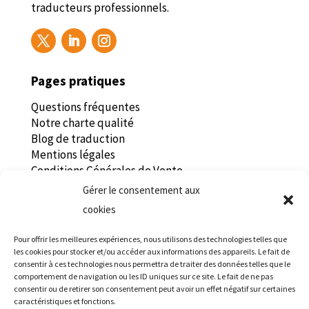
traducteurs professionnels.
Pages pratiques
Questions fréquentes
Notre charte qualité
Blog de traduction
Mentions légales
Conditions Générales de Vente
Politique de confidentialité
Gérer le consentement aux
Recrutement traducteur
cookies
Tradaren
Pour offrir les meilleures expériences, nous utilisons des technologies telles que
les cookies pour stocker et/ou accéder aux informations des appareils. Le fait de
consentir à ces technologies nous permettra de traiter des données telles que le
Centre d’Affaire des Alizés
comportement de navigation ou les ID uniques sur ce site. Le fait de ne pas
22 rue de la Rigourdière
consentir ou de retirer son consentement peut avoir un effet négatif sur certaines
35510 Cesson-Sévigné, France
caractéristiques et fonctions.