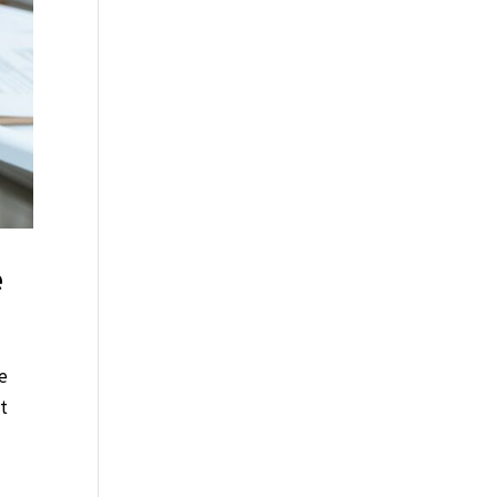
e
ne
t